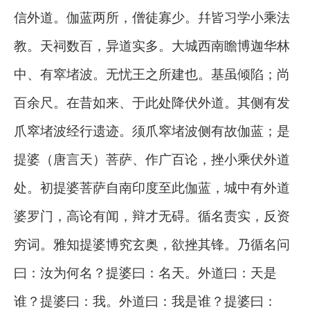
信外道。伽蓝两所，僧徒寡少。幷皆习学小乘法
教。天祠数百，异道实多。大城西南瞻博迦华林
中、有窣堵波。无忧王之所建也。基虽倾陷；尚
百余尺。在昔如来、于此处降伏外道。其侧有发
爪窣堵波经行遗迹。须爪窣堵波侧有故伽蓝；是
提婆（唐言天）菩萨、作广百论，挫小乘伏外道
处。初提婆菩萨自南印度至此伽蓝，城中有外道
婆罗门，高论有闻，辩才无碍。循名责实，反资
穷词。雅知提婆博究玄奥，欲挫其锋。乃循名问
曰：汝为何名？提婆曰：名天。外道曰：天是
谁？提婆曰：我。外道曰：我是谁？提婆曰：