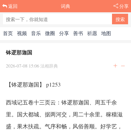
词典
分享
返回
首页
视频
音乐
微圈
分享
善书
祈愿
地图
钵逻那迦国
2026-07-08 15:06
法相辞典
【钵逻那迦国】 p1253
西域记五卷十三页云：钵逻那迦国、周五千余
里。国大都城、据两河交，周二十余里。稼穑滋
盛，果木扶疏。气序和畅，风俗善顺。好学艺，