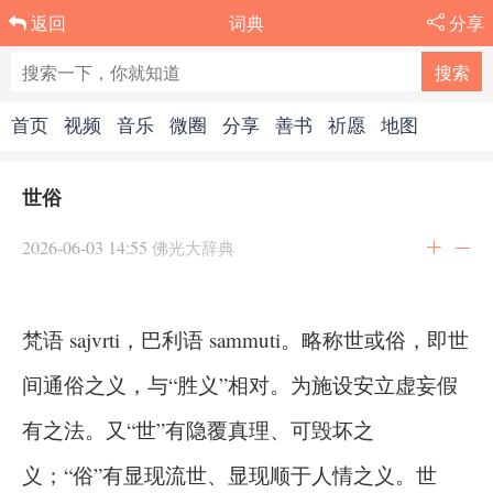
词典
分享
返回
首页
视频
音乐
微圈
分享
善书
祈愿
地图
世俗
2026-06-03 14:55
佛光大辞典
梵语 sajvrti，巴利语 sammuti。略称世或俗，即世
间通俗之义，与“胜义”相对。为施设安立虚妄假
有之法。又“世”有隐覆真理、可毁坏之
义；“俗”有显现流世、显现顺于人情之义。世