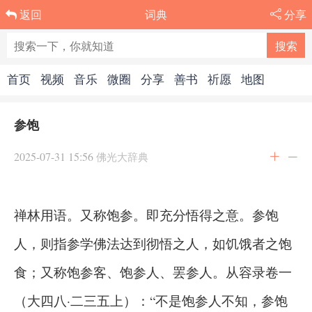
词典
分享
返回
首页
视频
音乐
微圈
分享
善书
祈愿
地图
参饱
2025-07-31 15:56
佛光大辞典
禅林用语。又称饱参。即充分悟得之意。参饱
人，则指参学佛法达到彻悟之人，如饥饿者之饱
食；又称饱参客、饱参人、罢参人。从容录卷一
（大四八·二三五上）：“不是饱参人不知，参饱